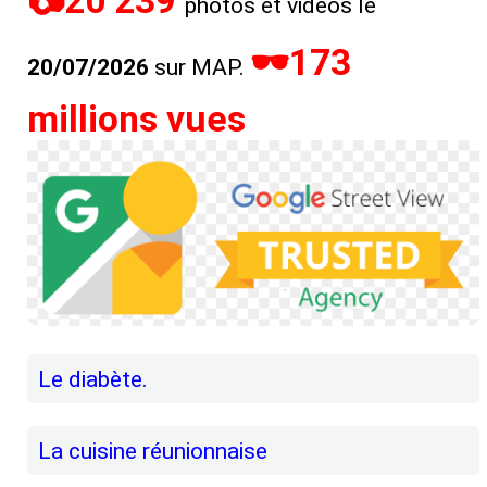
📷20 239
photos et vidéos le
🕶173
20/07/2026
sur MAP.
millions vues
Le diabète.
La cuisine réunionnaise